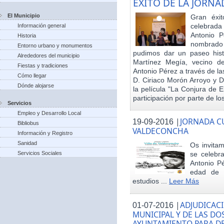
EXITO DE LA JORN
El Municipio
Gran éxit
celebrada
Información general
Antonio P
Historia
nombrado h
Entorno urbano y monumentos
pudimos dar un paseo hist
Alrededores del municipio
Martínez Megía, vecino d
Fiestas y tradiciones
Antonio Pérez a través de la
Cómo llegar
D. Ciriaco Morón Arroyo y D
Dónde alojarse
la película "La Conjura de 
participación por parte de los
Servicios
Empleo y Desarrollo Local
|
JORNADA CU
19-09-2016
Bibliobus
VALDECONCHA
Información y Registro
Sanidad
Os invitam
Servicios Sociales
se celebr
Antonio Pé
edad de 
estudios ...
Leer Más
|
ADJUDICACI
01-07-2016
MUNICIPAL Y DE LAS DO
AYUNTAMIENTO PARA DE