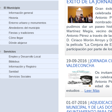
EXITO DE LA JORN
El Municipio
Gran éxit
celebrada
Información general
Antonio P
Historia
nombrado h
Entorno urbano y monumentos
pudimos dar un paseo hist
Alrededores del municipio
Martínez Megía, vecino d
Fiestas y tradiciones
Antonio Pérez a través de la
Cómo llegar
D. Ciriaco Morón Arroyo y D
Dónde alojarse
la película "La Conjura de 
participación por parte de los
Servicios
Empleo y Desarrollo Local
|
JORNADA CU
19-09-2016
Bibliobus
VALDECONCHA
Información y Registro
Sanidad
Os invitam
Servicios Sociales
se celebr
Antonio Pé
edad de 
estudios ...
Leer Más
|
ADJUDICACI
01-07-2016
MUNICIPAL Y DE LAS DO
AYUNTAMIENTO PARA DE