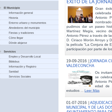
EXITO DE LA JORN
El Municipio
Gran éxit
celebrada
Información general
Antonio P
Historia
nombrado h
Entorno urbano y monumentos
pudimos dar un paseo hist
Alrededores del municipio
Martínez Megía, vecino d
Fiestas y tradiciones
Antonio Pérez a través de la
Cómo llegar
D. Ciriaco Morón Arroyo y D
Dónde alojarse
la película "La Conjura de 
participación por parte de los
Servicios
Empleo y Desarrollo Local
|
JORNADA CU
19-09-2016
Bibliobus
VALDECONCHA
Información y Registro
Sanidad
Os invitam
Servicios Sociales
se celebr
Antonio Pé
edad de 
estudios ...
Leer Más
|
ADJUDICACI
01-07-2016
MUNICIPAL Y DE LAS DO
AYUNTAMIENTO PARA DE