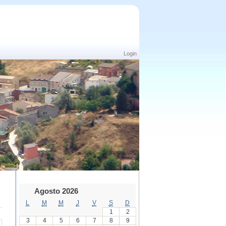
Login
Agosto 2026
L
M
M
J
V
S
D
1
2
3
4
5
6
7
8
9