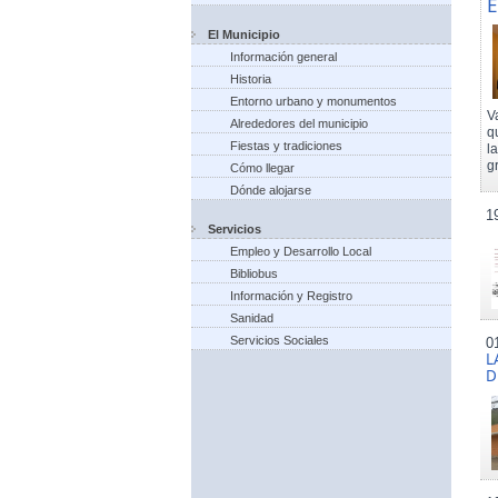
E
El Municipio
Información general
Historia
Entorno urbano y monumentos
V
Alrededores del municipio
q
Fiestas y tradiciones
l
g
Cómo llegar
Dónde alojarse
1
Servicios
Empleo y Desarrollo Local
Bibliobus
Información y Registro
Sanidad
Servicios Sociales
0
L
D