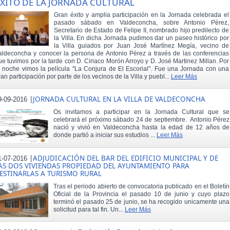
XITO DE LA JORNADA CULTURAL
Gran éxito y amplia participación en la Jornada celebrada el
pasado sábado en Valdeconcha, sobre Antonio Pérez,
Secretario de Estado de Felipe II, nombrado hijo predilecto de
la Villa. En dicha Jornada pudimos dar un paseo histórico por
la Villa guiados por Juan José Martínez Megía, vecino de
aldeconcha y conocer la persona de Antonio Pérez a través de las conferencias
ue tuvimos por la tarde con D. Ciriaco Morón Arroyo y D. José Martinez Millan. Por
a noche vimos la película "La Conjura de El Escorial". Fue una Jornada con una
ran participación por parte de los vecinos de la Villa y puebl...
Leer Más
|
JORNADA CULTURAL EN LA VILLA DE VALDECONCHA
9-09-2016
Os invitamos a participar en la Jornada Cultural que se
celebrará el próximo sábado 24 de septiembre. Antonio Pérez
nació y vivió en Valdeconcha hasta la edad de 12 años de
donde partió a iniciar sus estudios ...
Leer Más
|
ADJUDICACIÓN DEL BAR DEL EDIFICIO MUNICIPAL Y DE
1-07-2016
AS DOS VIVIENDAS PROPIEDAD DEL AYUNTAMIENTO PARA
ESTINARLAS A TURISMO RURAL
Tras el periodo abierto de convocatoria publicado en el Boletín
Oficial de la Provincia el pasado 10 de junio y cuyo plazo
terminó el pasado 25 de junio, se ha recogido unicamente una
solicitud para tal fin. Un...
Leer Más