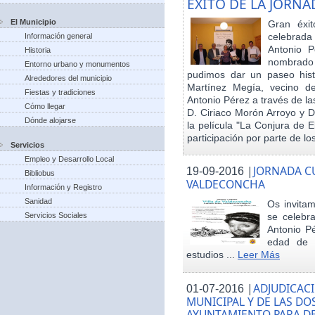
EXITO DE LA JORN
El Municipio
Gran éxit
celebrada
Información general
Antonio P
Historia
nombrado h
Entorno urbano y monumentos
pudimos dar un paseo hist
Alrededores del municipio
Martínez Megía, vecino d
Fiestas y tradiciones
Antonio Pérez a través de la
Cómo llegar
D. Ciriaco Morón Arroyo y D
Dónde alojarse
la película "La Conjura de 
participación por parte de los
Servicios
Empleo y Desarrollo Local
|
JORNADA CU
19-09-2016
Bibliobus
VALDECONCHA
Información y Registro
Sanidad
Os invitam
Servicios Sociales
se celebr
Antonio Pé
edad de 
estudios ...
Leer Más
|
ADJUDICACI
01-07-2016
MUNICIPAL Y DE LAS DO
AYUNTAMIENTO PARA DE