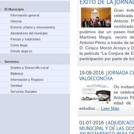
EXITO DE LA JORN
El Municipio
Gran éxit
celebrada
Información general
Antonio P
Historia
nombrado h
Entorno urbano y monumentos
pudimos dar un paseo hist
Alrededores del municipio
Martínez Megía, vecino d
Fiestas y tradiciones
Antonio Pérez a través de la
Cómo llegar
D. Ciriaco Morón Arroyo y D
Dónde alojarse
la película "La Conjura de 
participación por parte de los
Servicios
Empleo y Desarrollo Local
|
JORNADA CU
19-09-2016
Bibliobus
VALDECONCHA
Información y Registro
Sanidad
Os invitam
Servicios Sociales
se celebr
Antonio Pé
edad de 
estudios ...
Leer Más
|
ADJUDICACI
01-07-2016
MUNICIPAL Y DE LAS DO
AYUNTAMIENTO PARA DE