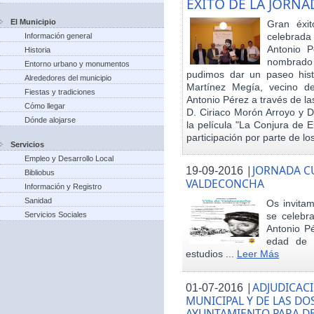
EXITO DE LA JORN
El Municipio
Gran éxit
celebrada
Información general
Antonio P
Historia
nombrado h
Entorno urbano y monumentos
pudimos dar un paseo hist
Alrededores del municipio
Martínez Megía, vecino d
Fiestas y tradiciones
Antonio Pérez a través de la
Cómo llegar
D. Ciriaco Morón Arroyo y D
Dónde alojarse
la película "La Conjura de 
participación por parte de los
Servicios
Empleo y Desarrollo Local
|
JORNADA CU
19-09-2016
Bibliobus
VALDECONCHA
Información y Registro
Sanidad
Os invitam
Servicios Sociales
se celebr
Antonio Pé
edad de 
estudios ...
Leer Más
|
ADJUDICACI
01-07-2016
MUNICIPAL Y DE LAS DO
AYUNTAMIENTO PARA DE