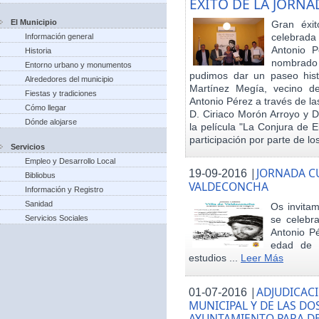
EXITO DE LA JORN
El Municipio
Gran éxit
celebrada
Información general
Antonio P
Historia
nombrado h
Entorno urbano y monumentos
pudimos dar un paseo hist
Alrededores del municipio
Martínez Megía, vecino d
Fiestas y tradiciones
Antonio Pérez a través de la
Cómo llegar
D. Ciriaco Morón Arroyo y D
Dónde alojarse
la película "La Conjura de 
participación por parte de los
Servicios
Empleo y Desarrollo Local
|
JORNADA CU
19-09-2016
Bibliobus
VALDECONCHA
Información y Registro
Sanidad
Os invitam
Servicios Sociales
se celebr
Antonio Pé
edad de 
estudios ...
Leer Más
|
ADJUDICACI
01-07-2016
MUNICIPAL Y DE LAS DO
AYUNTAMIENTO PARA DE