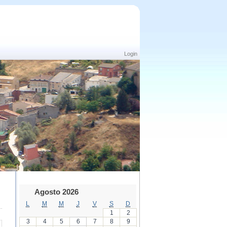
Login
Agosto 2026
L
M
M
J
V
S
D
1
2
3
4
5
6
7
8
9