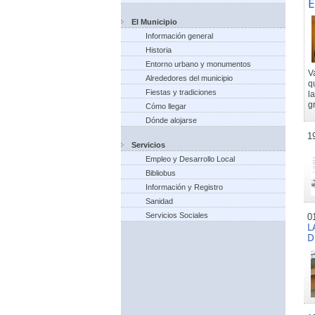
E
El Municipio
Información general
Historia
Entorno urbano y monumentos
V
Alrededores del municipio
q
Fiestas y tradiciones
l
g
Cómo llegar
Dónde alojarse
1
Servicios
Empleo y Desarrollo Local
Bibliobus
Información y Registro
Sanidad
Servicios Sociales
0
L
D