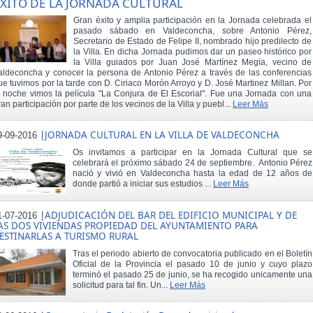
XITO DE LA JORNADA CULTURAL
Gran éxito y amplia participación en la Jornada celebrada el
pasado sábado en Valdeconcha, sobre Antonio Pérez,
Secretario de Estado de Felipe II, nombrado hijo predilecto de
la Villa. En dicha Jornada pudimos dar un paseo histórico por
la Villa guiados por Juan José Martínez Megía, vecino de
aldeconcha y conocer la persona de Antonio Pérez a través de las conferencias
ue tuvimos por la tarde con D. Ciriaco Morón Arroyo y D. José Martinez Millan. Por
a noche vimos la película "La Conjura de El Escorial". Fue una Jornada con una
ran participación por parte de los vecinos de la Villa y puebl...
Leer Más
|
JORNADA CULTURAL EN LA VILLA DE VALDECONCHA
9-09-2016
Os invitamos a participar en la Jornada Cultural que se
celebrará el próximo sábado 24 de septiembre. Antonio Pérez
nació y vivió en Valdeconcha hasta la edad de 12 años de
donde partió a iniciar sus estudios ...
Leer Más
|
ADJUDICACIÓN DEL BAR DEL EDIFICIO MUNICIPAL Y DE
1-07-2016
AS DOS VIVIENDAS PROPIEDAD DEL AYUNTAMIENTO PARA
ESTINARLAS A TURISMO RURAL
Tras el periodo abierto de convocatoria publicado en el Boletín
Oficial de la Provincia el pasado 10 de junio y cuyo plazo
terminó el pasado 25 de junio, se ha recogido unicamente una
solicitud para tal fin. Un...
Leer Más