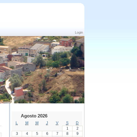
Login
Agosto 2026
L
M
M
J
V
S
D
1
2
3
4
5
6
7
8
9