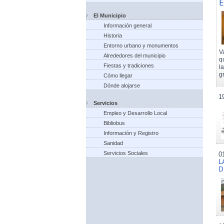
E
El Municipio
Información general
Historia
Entorno urbano y monumentos
V
Alrededores del municipio
q
Fiestas y tradiciones
l
g
Cómo llegar
Dónde alojarse
1
Servicios
Empleo y Desarrollo Local
Bibliobus
Información y Registro
Sanidad
Servicios Sociales
0
L
D