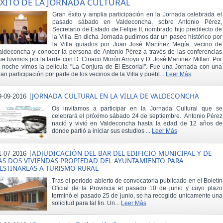
XITO DE LA JORNADA CULTURAL
Gran éxito y amplia participación en la Jornada celebrada el
pasado sábado en Valdeconcha, sobre Antonio Pérez,
Secretario de Estado de Felipe II, nombrado hijo predilecto de
la Villa. En dicha Jornada pudimos dar un paseo histórico por
la Villa guiados por Juan José Martínez Megía, vecino de
aldeconcha y conocer la persona de Antonio Pérez a través de las conferencias
ue tuvimos por la tarde con D. Ciriaco Morón Arroyo y D. José Martinez Millan. Por
a noche vimos la película "La Conjura de El Escorial". Fue una Jornada con una
ran participación por parte de los vecinos de la Villa y puebl...
Leer Más
|
JORNADA CULTURAL EN LA VILLA DE VALDECONCHA
9-09-2016
Os invitamos a participar en la Jornada Cultural que se
celebrará el próximo sábado 24 de septiembre. Antonio Pérez
nació y vivió en Valdeconcha hasta la edad de 12 años de
donde partió a iniciar sus estudios ...
Leer Más
|
ADJUDICACIÓN DEL BAR DEL EDIFICIO MUNICIPAL Y DE
1-07-2016
AS DOS VIVIENDAS PROPIEDAD DEL AYUNTAMIENTO PARA
ESTINARLAS A TURISMO RURAL
Tras el periodo abierto de convocatoria publicado en el Boletín
Oficial de la Provincia el pasado 10 de junio y cuyo plazo
terminó el pasado 25 de junio, se ha recogido unicamente una
solicitud para tal fin. Un...
Leer Más