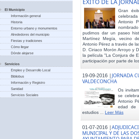
EXITO DE LA JORN
El Municipio
Gran éxit
celebrada
Información general
Antonio P
Historia
nombrado h
Entorno urbano y monumentos
pudimos dar un paseo hist
Alrededores del municipio
Martínez Megía, vecino d
Fiestas y tradiciones
Antonio Pérez a través de la
Cómo llegar
D. Ciriaco Morón Arroyo y D
Dónde alojarse
la película "La Conjura de 
participación por parte de los
Servicios
Empleo y Desarrollo Local
|
JORNADA CU
19-09-2016
Bibliobus
VALDECONCHA
Información y Registro
Sanidad
Os invitam
Servicios Sociales
se celebr
Antonio Pé
edad de 
estudios ...
Leer Más
|
ADJUDICACI
01-07-2016
MUNICIPAL Y DE LAS DO
AYUNTAMIENTO PARA DE