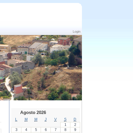
Login
Agosto 2026
L
M
M
J
V
S
D
1
2
3
4
5
6
7
8
9