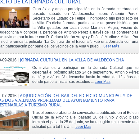
XITO DE LA JORNADA CULTURAL
Gran éxito y amplia participación en la Jornada celebrada el
pasado sábado en Valdeconcha, sobre Antonio Pérez,
Secretario de Estado de Felipe II, nombrado hijo predilecto de
la Villa. En dicha Jornada pudimos dar un paseo histórico por
la Villa guiados por Juan José Martínez Megía, vecino de
aldeconcha y conocer la persona de Antonio Pérez a través de las conferencias
ue tuvimos por la tarde con D. Ciriaco Morón Arroyo y D. José Martinez Millan. Por
a noche vimos la película "La Conjura de El Escorial". Fue una Jornada con una
ran participación por parte de los vecinos de la Villa y puebl...
Leer Más
|
JORNADA CULTURAL EN LA VILLA DE VALDECONCHA
9-09-2016
Os invitamos a participar en la Jornada Cultural que se
celebrará el próximo sábado 24 de septiembre. Antonio Pérez
nació y vivió en Valdeconcha hasta la edad de 12 años de
donde partió a iniciar sus estudios ...
Leer Más
|
ADJUDICACIÓN DEL BAR DEL EDIFICIO MUNICIPAL Y DE
1-07-2016
AS DOS VIVIENDAS PROPIEDAD DEL AYUNTAMIENTO PARA
ESTINARLAS A TURISMO RURAL
Tras el periodo abierto de convocatoria publicado en el Boletín
Oficial de la Provincia el pasado 10 de junio y cuyo plazo
terminó el pasado 25 de junio, se ha recogido unicamente una
solicitud para tal fin. Un...
Leer Más