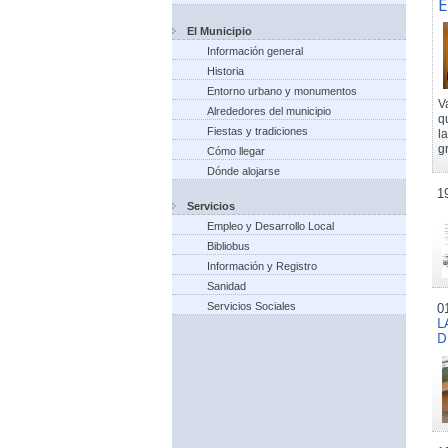
E
El Municipio
Información general
Historia
Entorno urbano y monumentos
V
Alrededores del municipio
q
Fiestas y tradiciones
l
g
Cómo llegar
Dónde alojarse
1
Servicios
Empleo y Desarrollo Local
Bibliobus
Información y Registro
Sanidad
Servicios Sociales
0
L
D