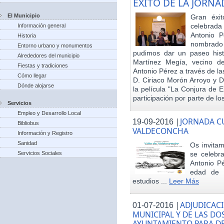
EXITO DE LA JORN
El Municipio
Gran éxit
celebrada
Información general
Antonio P
Historia
nombrado h
Entorno urbano y monumentos
pudimos dar un paseo hist
Alrededores del municipio
Martínez Megía, vecino d
Fiestas y tradiciones
Antonio Pérez a través de la
Cómo llegar
D. Ciriaco Morón Arroyo y D
Dónde alojarse
la película "La Conjura de 
participación por parte de los
Servicios
Empleo y Desarrollo Local
|
JORNADA CU
19-09-2016
Bibliobus
VALDECONCHA
Información y Registro
Sanidad
Os invitam
Servicios Sociales
se celebr
Antonio Pé
edad de 
estudios ...
Leer Más
|
ADJUDICACI
01-07-2016
MUNICIPAL Y DE LAS DO
AYUNTAMIENTO PARA DE