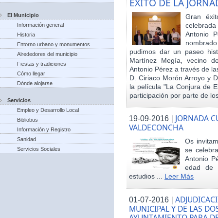
EXITO DE LA JORN
El Municipio
Gran éxit
celebrada
Información general
Antonio P
Historia
nombrado h
Entorno urbano y monumentos
pudimos dar un paseo hist
Alrededores del municipio
Martínez Megía, vecino d
Fiestas y tradiciones
Antonio Pérez a través de la
Cómo llegar
D. Ciriaco Morón Arroyo y D
Dónde alojarse
la película "La Conjura de 
participación por parte de los
Servicios
Empleo y Desarrollo Local
|
JORNADA CU
19-09-2016
Bibliobus
VALDECONCHA
Información y Registro
Sanidad
Os invitam
Servicios Sociales
se celebr
Antonio Pé
edad de 
estudios ...
Leer Más
|
ADJUDICACI
01-07-2016
MUNICIPAL Y DE LAS DO
AYUNTAMIENTO PARA DE