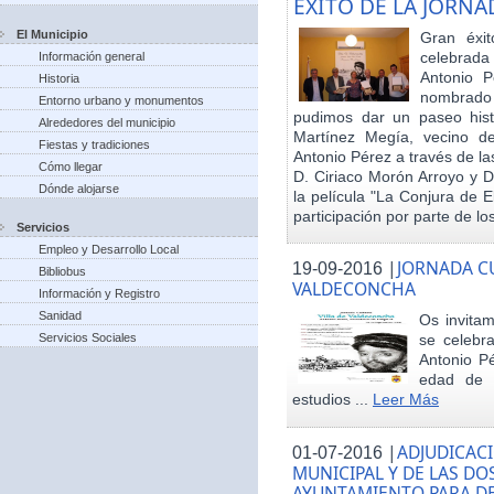
EXITO DE LA JORN
El Municipio
Gran éxit
celebrada
Información general
Antonio P
Historia
nombrado h
Entorno urbano y monumentos
pudimos dar un paseo hist
Alrededores del municipio
Martínez Megía, vecino d
Fiestas y tradiciones
Antonio Pérez a través de la
Cómo llegar
D. Ciriaco Morón Arroyo y D
Dónde alojarse
la película "La Conjura de 
participación por parte de los
Servicios
Empleo y Desarrollo Local
|
JORNADA CU
19-09-2016
Bibliobus
VALDECONCHA
Información y Registro
Sanidad
Os invitam
Servicios Sociales
se celebr
Antonio Pé
edad de 
estudios ...
Leer Más
|
ADJUDICACI
01-07-2016
MUNICIPAL Y DE LAS DO
AYUNTAMIENTO PARA DE