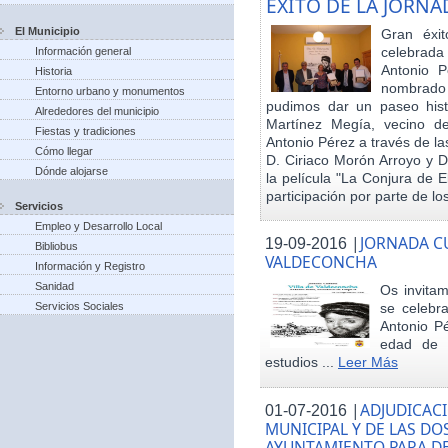
EXITO DE LA JORN
El Municipio
Gran éxit
celebrada
Información general
Antonio P
Historia
nombrado h
Entorno urbano y monumentos
pudimos dar un paseo hist
Alrededores del municipio
Martínez Megía, vecino d
Fiestas y tradiciones
Antonio Pérez a través de la
Cómo llegar
D. Ciriaco Morón Arroyo y D
Dónde alojarse
la película "La Conjura de 
participación por parte de los
Servicios
Empleo y Desarrollo Local
|
JORNADA CU
19-09-2016
Bibliobus
VALDECONCHA
Información y Registro
Sanidad
Os invitam
Servicios Sociales
se celebr
Antonio Pé
edad de 
estudios ...
Leer Más
|
ADJUDICACI
01-07-2016
MUNICIPAL Y DE LAS DO
AYUNTAMIENTO PARA DE