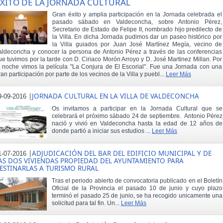
XITO DE LA JORNADA CULTURAL
Gran éxito y amplia participación en la Jornada celebrada el
pasado sábado en Valdeconcha, sobre Antonio Pérez,
Secretario de Estado de Felipe II, nombrado hijo predilecto de
la Villa. En dicha Jornada pudimos dar un paseo histórico por
la Villa guiados por Juan José Martínez Megía, vecino de
aldeconcha y conocer la persona de Antonio Pérez a través de las conferencias
ue tuvimos por la tarde con D. Ciriaco Morón Arroyo y D. José Martinez Millan. Por
a noche vimos la película "La Conjura de El Escorial". Fue una Jornada con una
ran participación por parte de los vecinos de la Villa y puebl...
Leer Más
|
JORNADA CULTURAL EN LA VILLA DE VALDECONCHA
9-09-2016
Os invitamos a participar en la Jornada Cultural que se
celebrará el próximo sábado 24 de septiembre. Antonio Pérez
nació y vivió en Valdeconcha hasta la edad de 12 años de
donde partió a iniciar sus estudios ...
Leer Más
|
ADJUDICACIÓN DEL BAR DEL EDIFICIO MUNICIPAL Y DE
1-07-2016
AS DOS VIVIENDAS PROPIEDAD DEL AYUNTAMIENTO PARA
ESTINARLAS A TURISMO RURAL
Tras el periodo abierto de convocatoria publicado en el Boletín
Oficial de la Provincia el pasado 10 de junio y cuyo plazo
terminó el pasado 25 de junio, se ha recogido unicamente una
solicitud para tal fin. Un...
Leer Más