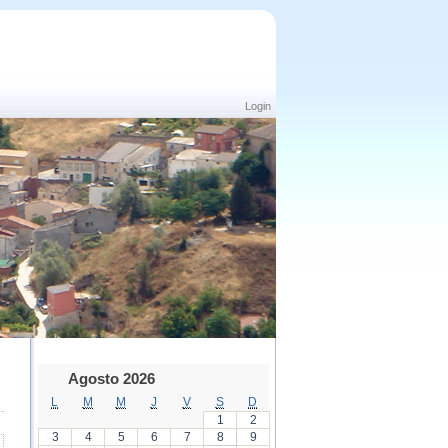
Login
Agosto 2026
L
M
M
J
V
S
D
1
2
3
4
5
6
7
8
9