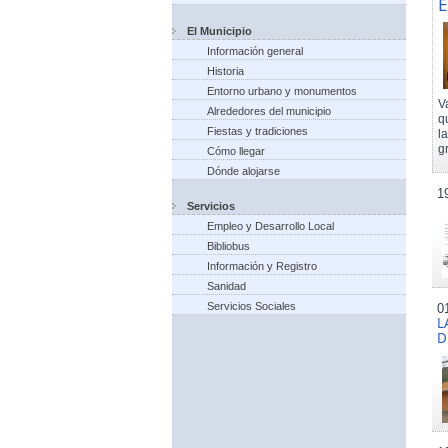
E
El Municipio
Información general
Historia
Entorno urbano y monumentos
V
Alrededores del municipio
q
Fiestas y tradiciones
l
g
Cómo llegar
Dónde alojarse
1
Servicios
Empleo y Desarrollo Local
Bibliobus
Información y Registro
Sanidad
Servicios Sociales
0
L
D