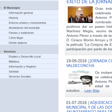
EXITO DE LA JORN
El Municipio
Gran éxit
celebrada
Información general
Antonio P
Historia
nombrado h
Entorno urbano y monumentos
pudimos dar un paseo hist
Alrededores del municipio
Martínez Megía, vecino d
Fiestas y tradiciones
Antonio Pérez a través de la
Cómo llegar
D. Ciriaco Morón Arroyo y D
Dónde alojarse
la película "La Conjura de 
participación por parte de los
Servicios
Empleo y Desarrollo Local
|
JORNADA CU
19-09-2016
Bibliobus
VALDECONCHA
Información y Registro
Sanidad
Os invitam
Servicios Sociales
se celebr
Antonio Pé
edad de 
estudios ...
Leer Más
|
ADJUDICACI
01-07-2016
MUNICIPAL Y DE LAS DO
AYUNTAMIENTO PARA DE