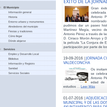
EXITO DE LA JORN
El Municipio
Gran éxit
celebrada
Información general
Antonio P
Historia
nombrado h
Entorno urbano y monumentos
pudimos dar un paseo hist
Alrededores del municipio
Martínez Megía, vecino d
Fiestas y tradiciones
Antonio Pérez a través de la
Cómo llegar
D. Ciriaco Morón Arroyo y D
Dónde alojarse
la película "La Conjura de 
participación por parte de los
Servicios
Empleo y Desarrollo Local
|
JORNADA CU
19-09-2016
Bibliobus
VALDECONCHA
Información y Registro
Sanidad
Os invitam
Servicios Sociales
se celebr
Antonio Pé
edad de 
estudios ...
Leer Más
|
ADJUDICACI
01-07-2016
MUNICIPAL Y DE LAS DO
AYUNTAMIENTO PARA DE