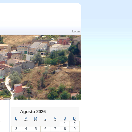
Login
Agosto 2026
L
M
M
J
V
S
D
1
2
3
4
5
6
7
8
9