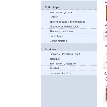
E
El Municipio
Información general
Historia
Entorno urbano y monumentos
V
Alrededores del municipio
q
Fiestas y tradiciones
l
g
Cómo llegar
Dónde alojarse
1
Servicios
Empleo y Desarrollo Local
Bibliobus
Información y Registro
Sanidad
Servicios Sociales
0
L
D