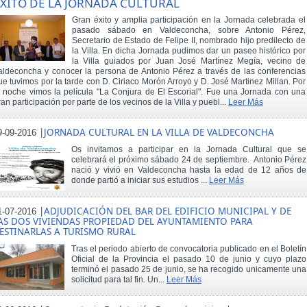
XITO DE LA JORNADA CULTURAL
Gran éxito y amplia participación en la Jornada celebrada el
pasado sábado en Valdeconcha, sobre Antonio Pérez,
Secretario de Estado de Felipe II, nombrado hijo predilecto de
la Villa. En dicha Jornada pudimos dar un paseo histórico por
la Villa guiados por Juan José Martínez Megía, vecino de
aldeconcha y conocer la persona de Antonio Pérez a través de las conferencias
ue tuvimos por la tarde con D. Ciriaco Morón Arroyo y D. José Martinez Millan. Por
a noche vimos la película "La Conjura de El Escorial". Fue una Jornada con una
ran participación por parte de los vecinos de la Villa y puebl...
Leer Más
|
JORNADA CULTURAL EN LA VILLA DE VALDECONCHA
9-09-2016
Os invitamos a participar en la Jornada Cultural que se
celebrará el próximo sábado 24 de septiembre. Antonio Pérez
nació y vivió en Valdeconcha hasta la edad de 12 años de
donde partió a iniciar sus estudios ...
Leer Más
|
ADJUDICACIÓN DEL BAR DEL EDIFICIO MUNICIPAL Y DE
1-07-2016
AS DOS VIVIENDAS PROPIEDAD DEL AYUNTAMIENTO PARA
ESTINARLAS A TURISMO RURAL
Tras el periodo abierto de convocatoria publicado en el Boletín
Oficial de la Provincia el pasado 10 de junio y cuyo plazo
terminó el pasado 25 de junio, se ha recogido unicamente una
solicitud para tal fin. Un...
Leer Más