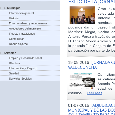
EXITO DE LA JORN
El Municipio
Gran éxit
celebrada
Información general
Antonio P
Historia
nombrado h
Entorno urbano y monumentos
pudimos dar un paseo hist
Alrededores del municipio
Martínez Megía, vecino d
Fiestas y tradiciones
Antonio Pérez a través de la
Cómo llegar
D. Ciriaco Morón Arroyo y D
Dónde alojarse
la película "La Conjura de 
participación por parte de los
Servicios
Empleo y Desarrollo Local
|
JORNADA CU
19-09-2016
Bibliobus
VALDECONCHA
Información y Registro
Sanidad
Os invitam
Servicios Sociales
se celebr
Antonio Pé
edad de 
estudios ...
Leer Más
|
ADJUDICACI
01-07-2016
MUNICIPAL Y DE LAS DO
AYUNTAMIENTO PARA DE