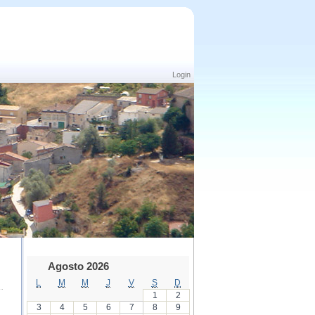
Login
Agosto 2026
L
M
M
J
V
S
D
1
2
3
4
5
6
7
8
9