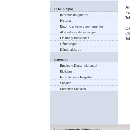
Al
El Municipio
Pa
Información general
Te
Historia
Entorno urbano y monumentos
Ca
Alrededores del municipio
C/
Fiestas y tradiciones
Te
Cómo llegar
Dónde alojarse
Servicios
Empleo y Desarrollo Local
Bibliobus
Información y Registro
Sanidad
Servicios Sociales
Ayuntamiento de Valdeconcha