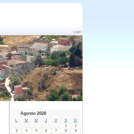
Login
Agosto 2026
L
M
M
J
V
S
D
1
2
3
4
5
6
7
8
9