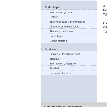
Al
El Municipio
Pa
Información general
Te
Historia
Entorno urbano y monumentos
Ca
Alrededores del municipio
C/
Fiestas y tradiciones
Te
Cómo llegar
Dónde alojarse
Servicios
Empleo y Desarrollo Local
Bibliobus
Información y Registro
Sanidad
Servicios Sociales
Ayuntamiento de Valdeconcha