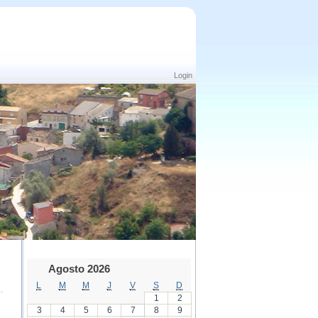
Login
Agosto 2026
L
M
M
J
V
S
D
1
2
3
4
5
6
7
8
9