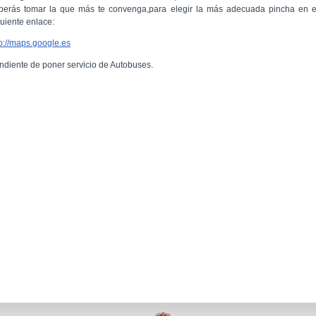
berás tomar la que más te convenga,para elegir la más adecuada pincha en e
guiente enlace:
tp://maps.google.es
ndiente de poner servicio de Autobuses.