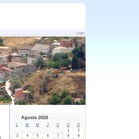
Login
Agosto 2026
L
M
M
J
V
S
D
1
2
3
4
5
6
7
8
9
s