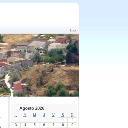
Login
Agosto 2026
L
M
M
J
V
S
D
1
2
3
4
5
6
7
8
9
s