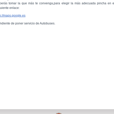
berás tomar la que más te convenga,para elegir la más adecuada pincha en e
guiente enlace:
tp://maps.google.es
ndiente de poner servicio de Autobuses.