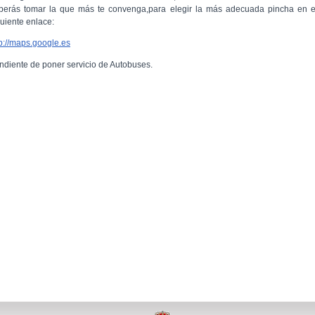
berás tomar la que más te convenga,para elegir la más adecuada pincha en e
guiente enlace:
tp://maps.google.es
ndiente de poner servicio de Autobuses.