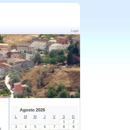
Login
Agosto 2026
L
M
M
J
V
S
D
1
2
3
4
5
6
7
8
9
s