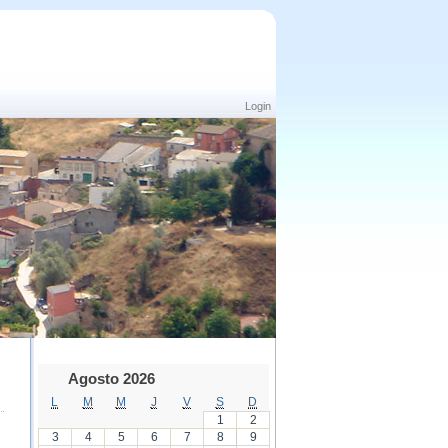
Login
Agosto 2026
L
M
M
J
V
S
D
1
2
3
4
5
6
7
8
9