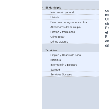
El Municipio
co
Información general
mu
Historia
Un
Entorno urbano y monumentos
et
Alrededores del municipio
Es
Fiestas y tradiciones
el
El
Cómo llegar
an
Dónde alojarse
di
Servicios
Empleo y Desarrollo Local
Bibliobus
Información y Registro
Sanidad
Servicios Sociales