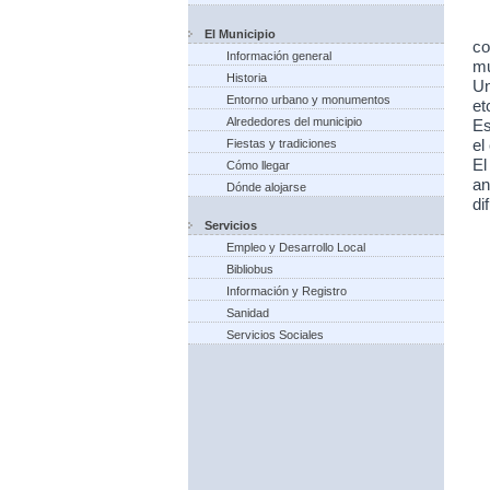
El Municipio
co
Información general
mu
Historia
Un
Entorno urbano y monumentos
et
Alrededores del municipio
Es
Fiestas y tradiciones
el
El
Cómo llegar
an
Dónde alojarse
di
Servicios
Empleo y Desarrollo Local
Bibliobus
Información y Registro
Sanidad
Servicios Sociales