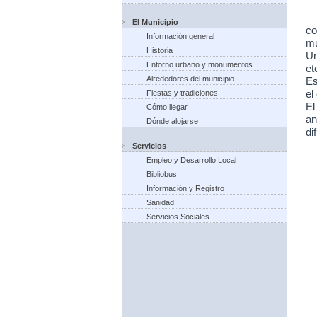
El Municipio
co
Información general
mu
Historia
Un
Entorno urbano y monumentos
et
Alrededores del municipio
Es
Fiestas y tradiciones
el
El
Cómo llegar
an
Dónde alojarse
di
Servicios
Empleo y Desarrollo Local
Bibliobus
Información y Registro
Sanidad
Servicios Sociales