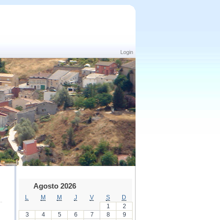
Login
Agosto 2026
L
M
M
J
V
S
D
1
2
3
4
5
6
7
8
9