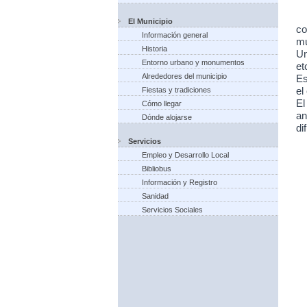
El Municipio
co
Información general
mu
Historia
Un
Entorno urbano y monumentos
et
Alrededores del municipio
Es
Fiestas y tradiciones
el
El
Cómo llegar
an
Dónde alojarse
di
Servicios
Empleo y Desarrollo Local
Bibliobus
Información y Registro
Sanidad
Servicios Sociales