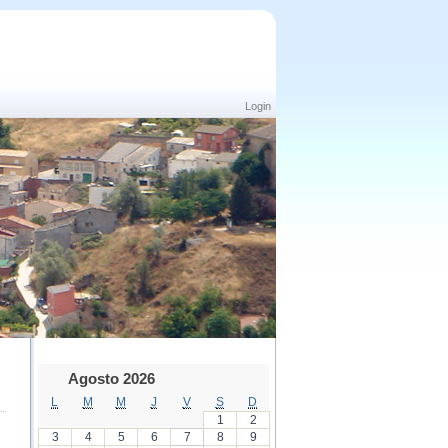
Login
Agosto 2026
L
M
M
J
V
S
D
1
2
3
4
5
6
7
8
9