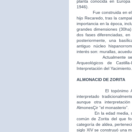
planta conocida en Europa (
1946).
Fue construida en el año 
hijo Recaredo, tras la camp
importancia en la época, inc
grandes dimensiones (30ha) y
dos fases diferenciadas, en 
posteriormente, una basíli
antiguo núcleo hispanorro
interés son: murallas, acuedu
Actualmente se encue
Arqueológicos de Castil
Interpretación del Yacimiento.
ALMONACID DE ZORITA
El topónimo 
interpretado tradicionalmen
aunque otra interpretaci
AlmonesÇir “el monasterio”.
En la edad media, segunda
común de Zorita del que fo
categoría de aldea, perteneci
siglo XIV se construyó una m