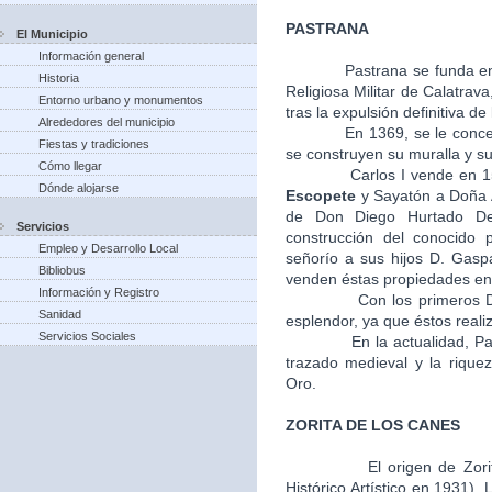
PASTRANA
El Municipio
Información general
Pastrana se funda en
Historia
Religiosa Militar de Calatra
Entorno urbano y monumentos
tras la expulsión definitiva de
Alrededores del municipio
En 1369, se le concede el 
Fiestas y tradiciones
se construyen su muralla y su 
Cómo llegar
Carlos I vende en 1541, l
Dónde alojarse
Escopete
y Sayatón a Doña A
de Don Diego Hurtado De
Servicios
construcción del conocido 
Empleo y Desarrollo Local
señorío a sus hijos D. Gasp
Bibliobus
venden éstas propiedades en 
Información y Registro
Con los primeros Duques
Sanidad
esplendor, ya que éstos realiz
Servicios Sociales
En la actualidad, Pastra
trazado medieval y la riquez
Oro.
ZORITA DE LOS CANES
El origen de Zori
Histórico Artístico en 1931).