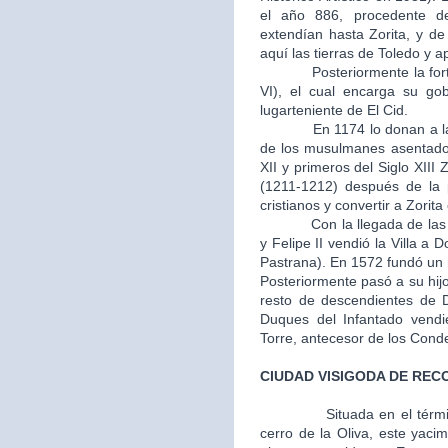
el año 886, procedente d
extendían hasta Zorita, y d
aquí las tierras de Toledo y 
Posteriormente la fortale
VI), el cual encarga su go
lugarteniente de El Cid.
En 1174 lo donan a la Or
de los musulmanes asentados
XII y primeros del Siglo XIII 
(1211-1212) después de la p
cristianos y convertir a Zorit
Con la llegada de las mon
y Felipe II vendió la Villa 
Pastrana). En 1572 fundó un m
Posteriormente pasó a su hij
resto de descendientes de 
Duques del Infantado vendi
Torre, antecesor de los Cond
CIUDAD VISIGODA DE REC
Situada en el térm
cerro de la Oliva, este yaci