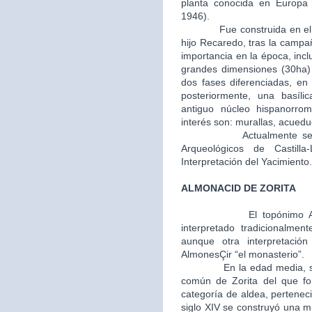
planta conocida en Europa (
1946).
Fue construida en el año 
hijo Recaredo, tras la camp
importancia en la época, inc
grandes dimensiones (30ha) y
dos fases diferenciadas, en 
posteriormente, una basíli
antiguo núcleo hispanorro
interés son: murallas, acuedu
Actualmente se encue
Arqueológicos de Castil
Interpretación del Yacimiento.
ALMONACID DE ZORITA
El topónimo 
interpretado tradicionalmen
aunque otra interpretaci
AlmonesÇir “el monasterio”.
En la edad media, segunda
común de Zorita del que fo
categoría de aldea, perteneci
siglo XIV se construyó una m