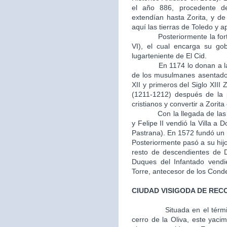
el año 886, procedente d
extendían hasta Zorita, y d
aquí las tierras de Toledo y 
Posteriormente la fortale
VI), el cual encarga su go
lugarteniente de El Cid.
En 1174 lo donan a la Or
de los musulmanes asentados
XII y primeros del Siglo XIII 
(1211-1212) después de la p
cristianos y convertir a Zorit
Con la llegada de las mon
y Felipe II vendió la Villa 
Pastrana). En 1572 fundó un m
Posteriormente pasó a su hij
resto de descendientes de 
Duques del Infantado vendi
Torre, antecesor de los Cond
CIUDAD VISIGODA DE REC
Situada en el térm
cerro de la Oliva, este yaci