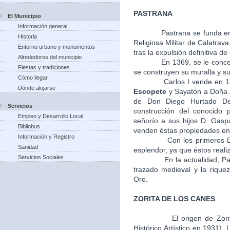
PASTRANA
El Municipio
Información general
Pastrana se funda en
Historia
Religiosa Militar de Calatra
Entorno urbano y monumentos
tras la expulsión definitiva de
Alrededores del municipio
En 1369, se le concede el 
Fiestas y tradiciones
se construyen su muralla y su 
Cómo llegar
Carlos I vende en 1541, l
Dónde alojarse
Escopete
y Sayatón a Doña A
de Don Diego Hurtado De
Servicios
construcción del conocido 
Empleo y Desarrollo Local
señorío a sus hijos D. Gasp
Bibliobus
venden éstas propiedades en 
Información y Registro
Con los primeros Duques
Sanidad
esplendor, ya que éstos realiz
Servicios Sociales
En la actualidad, Pastra
trazado medieval y la riquez
Oro.
ZORITA DE LOS CANES
El origen de Zori
Histórico Artístico en 1931).