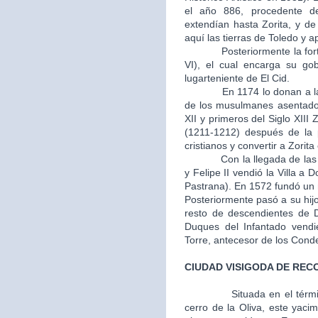
el año 886, procedente d
extendían hasta Zorita, y d
aquí las tierras de Toledo y 
Posteriormente la fortale
VI), el cual encarga su go
lugarteniente de El Cid.
En 1174 lo donan a la Or
de los musulmanes asentados
XII y primeros del Siglo XIII 
(1211-1212) después de la p
cristianos y convertir a Zorit
Con la llegada de las mon
y Felipe II vendió la Villa 
Pastrana). En 1572 fundó un m
Posteriormente pasó a su hij
resto de descendientes de 
Duques del Infantado vendi
Torre, antecesor de los Cond
CIUDAD VISIGODA DE REC
Situada en el térm
cerro de la Oliva, este yaci