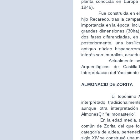
planta conocida en Europa (
1946).
Fue construida en el año 
hijo Recaredo, tras la camp
importancia en la época, inc
grandes dimensiones (30ha) y
dos fases diferenciadas, en 
posteriormente, una basíli
antiguo núcleo hispanorro
interés son: murallas, acuedu
Actualmente se encue
Arqueológicos de Castil
Interpretación del Yacimiento.
ALMONACID DE ZORITA
El topónimo 
interpretado tradicionalmen
aunque otra interpretaci
AlmonesÇir “el monasterio”.
En la edad media, segunda
común de Zorita del que fo
categoría de aldea, perteneci
siglo XIV se construyó una m