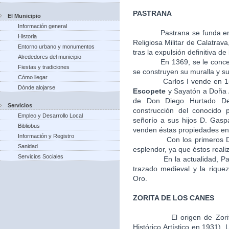
PASTRANA
El Municipio
Información general
Pastrana se funda en
Historia
Religiosa Militar de Calatra
Entorno urbano y monumentos
tras la expulsión definitiva de
Alrededores del municipio
En 1369, se le concede el 
Fiestas y tradiciones
se construyen su muralla y su 
Cómo llegar
Carlos I vende en 1541, l
Dónde alojarse
Escopete
y Sayatón a Doña A
de Don Diego Hurtado De
Servicios
construcción del conocido 
Empleo y Desarrollo Local
señorío a sus hijos D. Gasp
Bibliobus
venden éstas propiedades en 
Información y Registro
Con los primeros Duques
Sanidad
esplendor, ya que éstos realiz
Servicios Sociales
En la actualidad, Pastra
trazado medieval y la riquez
Oro.
ZORITA DE LOS CANES
El origen de Zori
Histórico Artístico en 1931).