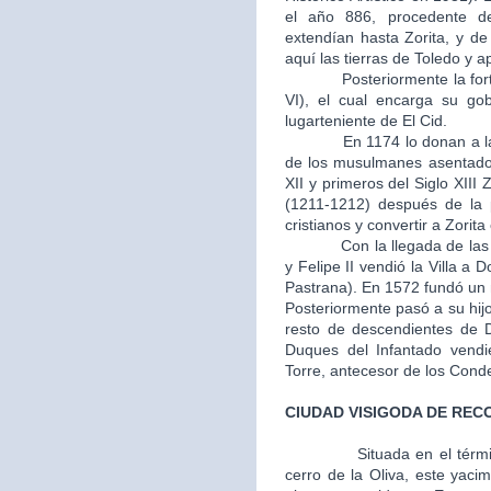
el año 886, procedente d
extendían hasta Zorita, y d
aquí las tierras de Toledo y 
Posteriormente la fortale
VI), el cual encarga su go
lugarteniente de El Cid.
En 1174 lo donan a la Or
de los musulmanes asentados
XII y primeros del Siglo XIII 
(1211-1212) después de la p
cristianos y convertir a Zorit
Con la llegada de las mon
y Felipe II vendió la Villa 
Pastrana). En 1572 fundó un m
Posteriormente pasó a su hij
resto de descendientes de 
Duques del Infantado vendi
Torre, antecesor de los Cond
CIUDAD VISIGODA DE REC
Situada en el térm
cerro de la Oliva, este yaci