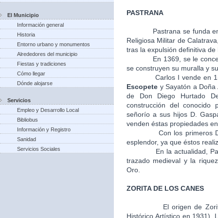
PASTRANA
El Municipio
Información general
Pastrana se funda en
Historia
Religiosa Militar de Calatra
Entorno urbano y monumentos
tras la expulsión definitiva de
Alrededores del municipio
En 1369, se le concede el 
Fiestas y tradiciones
se construyen su muralla y su 
Cómo llegar
Carlos I vende en 1541, l
Dónde alojarse
Escopete
y Sayatón a Doña A
de Don Diego Hurtado De
Servicios
construcción del conocido 
Empleo y Desarrollo Local
señorío a sus hijos D. Gasp
Bibliobus
venden éstas propiedades en 
Información y Registro
Con los primeros Duques
Sanidad
esplendor, ya que éstos realiz
Servicios Sociales
En la actualidad, Pastra
trazado medieval y la riquez
Oro.
ZORITA DE LOS CANES
El origen de Zori
Histórico Artístico en 1931).