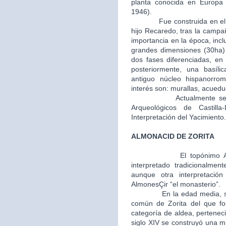
planta conocida en Europa (
1946).
Fue construida en el año 
hijo Recaredo, tras la camp
importancia en la época, inc
grandes dimensiones (30ha) y
dos fases diferenciadas, en 
posteriormente, una basíli
antiguo núcleo hispanorro
interés son: murallas, acuedu
Actualmente se encue
Arqueológicos de Castil
Interpretación del Yacimiento.
ALMONACID DE ZORITA
El topónimo 
interpretado tradicionalmen
aunque otra interpretaci
AlmonesÇir “el monasterio”.
En la edad media, segunda
común de Zorita del que fo
categoría de aldea, perteneci
siglo XIV se construyó una m