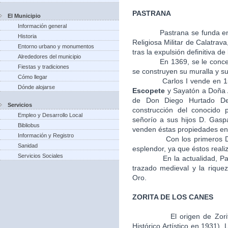
PASTRANA
El Municipio
Información general
Pastrana se funda en
Historia
Religiosa Militar de Calatra
Entorno urbano y monumentos
tras la expulsión definitiva de
Alrededores del municipio
En 1369, se le concede el 
Fiestas y tradiciones
se construyen su muralla y su 
Cómo llegar
Carlos I vende en 1541, l
Dónde alojarse
Escopete
y Sayatón a Doña A
de Don Diego Hurtado De
Servicios
construcción del conocido 
Empleo y Desarrollo Local
señorío a sus hijos D. Gasp
Bibliobus
venden éstas propiedades en 
Información y Registro
Con los primeros Duques
Sanidad
esplendor, ya que éstos realiz
Servicios Sociales
En la actualidad, Pastra
trazado medieval y la riquez
Oro.
ZORITA DE LOS CANES
El origen de Zori
Histórico Artístico en 1931).