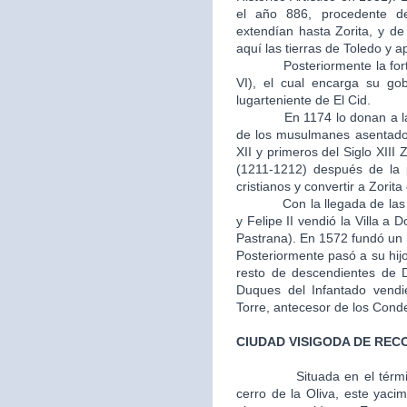
el año 886, procedente d
extendían hasta Zorita, y d
aquí las tierras de Toledo y 
Posteriormente la fortale
VI), el cual encarga su go
lugarteniente de El Cid.
En 1174 lo donan a la Or
de los musulmanes asentados
XII y primeros del Siglo XIII 
(1211-1212) después de la p
cristianos y convertir a Zorit
Con la llegada de las mon
y Felipe II vendió la Villa 
Pastrana). En 1572 fundó un m
Posteriormente pasó a su hij
resto de descendientes de 
Duques del Infantado vendi
Torre, antecesor de los Cond
CIUDAD VISIGODA DE REC
Situada en el térm
cerro de la Oliva, este yaci