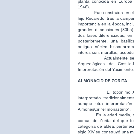
planta conocida en Europa (
1946).
Fue construida en el año 
hijo Recaredo, tras la camp
importancia en la época, inc
grandes dimensiones (30ha) y
dos fases diferenciadas, en 
posteriormente, una basíli
antiguo núcleo hispanorro
interés son: murallas, acuedu
Actualmente se encue
Arqueológicos de Castil
Interpretación del Yacimiento.
ALMONACID DE ZORITA
El topónimo 
interpretado tradicionalmen
aunque otra interpretaci
AlmonesÇir “el monasterio”.
En la edad media, segunda
común de Zorita del que fo
categoría de aldea, perteneci
siglo XIV se construyó una m