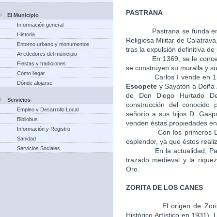
PASTRANA
El Municipio
Información general
Pastrana se funda en
Historia
Religiosa Militar de Calatra
Entorno urbano y monumentos
tras la expulsión definitiva de
Alrededores del municipio
En 1369, se le concede el 
Fiestas y tradiciones
se construyen su muralla y su 
Cómo llegar
Carlos I vende en 1541, l
Dónde alojarse
Escopete
y Sayatón a Doña A
de Don Diego Hurtado De
Servicios
construcción del conocido 
Empleo y Desarrollo Local
señorío a sus hijos D. Gasp
Bibliobus
venden éstas propiedades en 
Información y Registro
Con los primeros Duques
Sanidad
esplendor, ya que éstos realiz
Servicios Sociales
En la actualidad, Pastra
trazado medieval y la riquez
Oro.
ZORITA DE LOS CANES
El origen de Zori
Histórico Artístico en 1931).