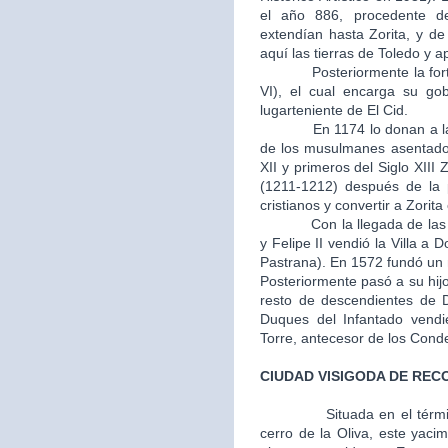
el año 886, procedente d
extendían hasta Zorita, y d
aquí las tierras de Toledo y 
Posteriormente la fortale
VI), el cual encarga su go
lugarteniente de El Cid.
En 1174 lo donan a la Or
de los musulmanes asentados
XII y primeros del Siglo XIII 
(1211-1212) después de la p
cristianos y convertir a Zorit
Con la llegada de las mon
y Felipe II vendió la Villa 
Pastrana). En 1572 fundó un m
Posteriormente pasó a su hij
resto de descendientes de 
Duques del Infantado vendi
Torre, antecesor de los Cond
CIUDAD VISIGODA DE REC
Situada en el térm
cerro de la Oliva, este yaci