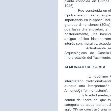
planta conocida en Europa (
1946).
Fue construida en el año 
hijo Recaredo, tras la camp
importancia en la época, inc
grandes dimensiones (30ha) y
dos fases diferenciadas, en 
posteriormente, una basíli
antiguo núcleo hispanorro
interés son: murallas, acuedu
Actualmente se encue
Arqueológicos de Castil
Interpretación del Yacimiento.
ALMONACID DE ZORITA
El topónimo 
interpretado tradicionalmen
aunque otra interpretaci
AlmonesÇir “el monasterio”.
En la edad media, segunda
común de Zorita del que fo
categoría de aldea, perteneci
siglo XIV se construyó una m