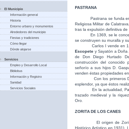
PASTRANA
El Municipio
Información general
Pastrana se funda en
Historia
Religiosa Militar de Calatra
Entorno urbano y monumentos
tras la expulsión definitiva de
Alrededores del municipio
En 1369, se le concede el 
Fiestas y tradiciones
se construyen su muralla y su 
Cómo llegar
Carlos I vende en 1541, l
Dónde alojarse
Escopete
y Sayatón a Doña A
de Don Diego Hurtado De
Servicios
construcción del conocido 
Empleo y Desarrollo Local
señorío a sus hijos D. Gasp
Bibliobus
venden éstas propiedades en 
Información y Registro
Con los primeros Duques
Sanidad
esplendor, ya que éstos realiz
Servicios Sociales
En la actualidad, Pastra
trazado medieval y la riquez
Oro.
ZORITA DE LOS CANES
El origen de Zori
Histórico Artístico en 1931).