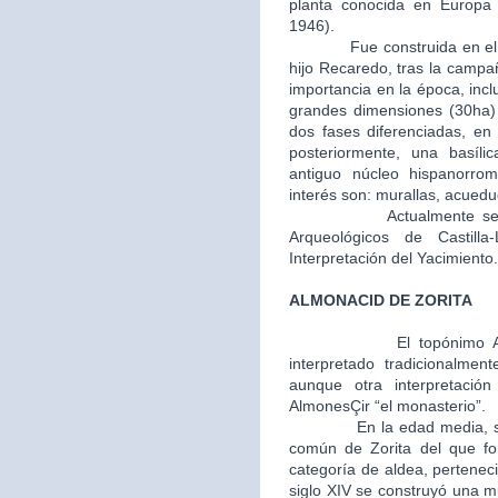
planta conocida en Europa (
1946).
Fue construida en el año 
hijo Recaredo, tras la camp
importancia en la época, inc
grandes dimensiones (30ha) y
dos fases diferenciadas, en 
posteriormente, una basíli
antiguo núcleo hispanorro
interés son: murallas, acuedu
Actualmente se encue
Arqueológicos de Castil
Interpretación del Yacimiento.
ALMONACID DE ZORITA
El topónimo 
interpretado tradicionalmen
aunque otra interpretaci
AlmonesÇir “el monasterio”.
En la edad media, segunda
común de Zorita del que fo
categoría de aldea, perteneci
siglo XIV se construyó una m