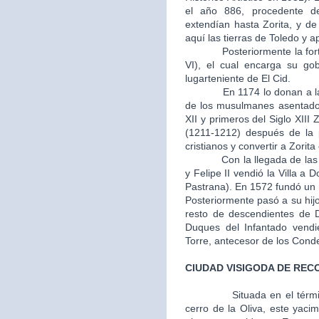
el año 886, procedente d
extendían hasta Zorita, y d
aquí las tierras de Toledo y 
Posteriormente la fortale
VI), el cual encarga su go
lugarteniente de El Cid.
En 1174 lo donan a la Or
de los musulmanes asentados
XII y primeros del Siglo XIII 
(1211-1212) después de la p
cristianos y convertir a Zorit
Con la llegada de las mon
y Felipe II vendió la Villa 
Pastrana). En 1572 fundó un m
Posteriormente pasó a su hij
resto de descendientes de 
Duques del Infantado vendi
Torre, antecesor de los Cond
CIUDAD VISIGODA DE REC
Situada en el térm
cerro de la Oliva, este yaci