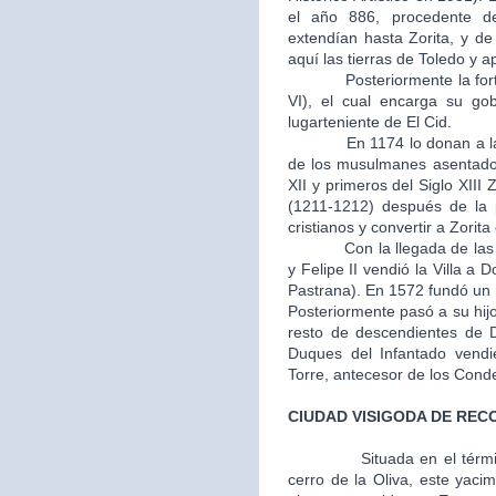
el año 886, procedente d
extendían hasta Zorita, y d
aquí las tierras de Toledo y 
Posteriormente la fortale
VI), el cual encarga su go
lugarteniente de El Cid.
En 1174 lo donan a la Or
de los musulmanes asentados
XII y primeros del Siglo XIII 
(1211-1212) después de la p
cristianos y convertir a Zorit
Con la llegada de las mon
y Felipe II vendió la Villa 
Pastrana). En 1572 fundó un m
Posteriormente pasó a su hij
resto de descendientes de 
Duques del Infantado vendi
Torre, antecesor de los Cond
CIUDAD VISIGODA DE REC
Situada en el térm
cerro de la Oliva, este yaci