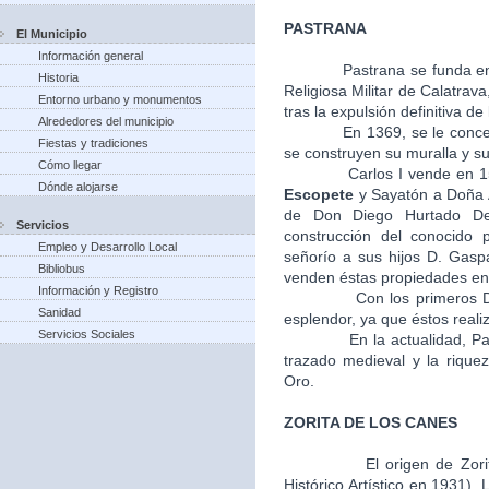
PASTRANA
El Municipio
Información general
Pastrana se funda en
Historia
Religiosa Militar de Calatra
Entorno urbano y monumentos
tras la expulsión definitiva de
Alrededores del municipio
En 1369, se le concede el 
Fiestas y tradiciones
se construyen su muralla y su 
Cómo llegar
Carlos I vende en 1541, l
Dónde alojarse
Escopete
y Sayatón a Doña A
de Don Diego Hurtado De
Servicios
construcción del conocido 
Empleo y Desarrollo Local
señorío a sus hijos D. Gasp
Bibliobus
venden éstas propiedades en 
Información y Registro
Con los primeros Duques
Sanidad
esplendor, ya que éstos realiz
Servicios Sociales
En la actualidad, Pastra
trazado medieval y la riquez
Oro.
ZORITA DE LOS CANES
El origen de Zori
Histórico Artístico en 1931).