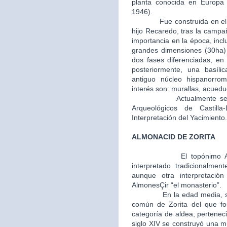
planta conocida en Europa (
1946).
Fue construida en el año 
hijo Recaredo, tras la camp
importancia en la época, inc
grandes dimensiones (30ha) y
dos fases diferenciadas, en 
posteriormente, una basíli
antiguo núcleo hispanorro
interés son: murallas, acuedu
Actualmente se encue
Arqueológicos de Castil
Interpretación del Yacimiento.
ALMONACID DE ZORITA
El topónimo 
interpretado tradicionalmen
aunque otra interpretaci
AlmonesÇir “el monasterio”.
En la edad media, segunda
común de Zorita del que fo
categoría de aldea, perteneci
siglo XIV se construyó una m